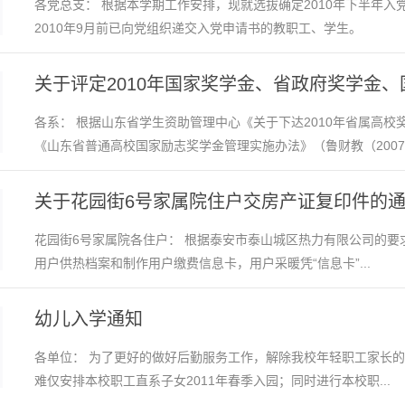
各党总支： 根据本学期工作安排，现就选拔确定2010年下半年入
2010年9月前已向党组织递交入党申请书的教职工、学生。
关于评定2010年国家奖学金、省政府奖学金、
各系： 根据山东省学生资助管理中心《关于下达2010年省属高校奖助
《山东省普通高校国家励志奖学金管理实施办法》（鲁财教（2007..
关于花园街6号家属院住户交房产证复印件的
花园街6号家属院各住户： 根据泰安市泰山城区热力有限公司的
用户供热档案和制作用户缴费信息卡，用户采暖凭“信息卡”...
幼儿入学通知
各单位： 为了更好的做好后勤服务工作，解除我校年轻职工家长的
难仅安排本校职工直系子女2011年春季入园；同时进行本校职...