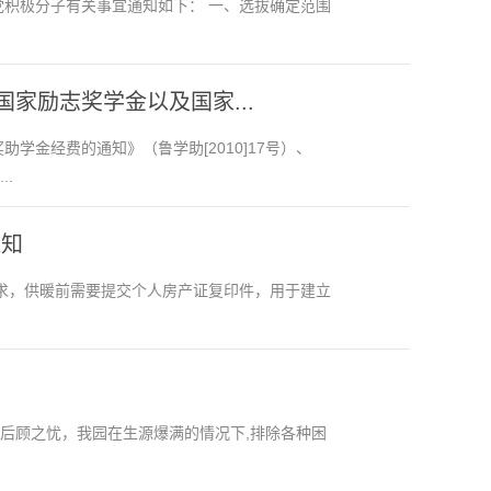
党积极分子有关事宜通知如下： 一、选拔确定范围
国家励志奖学金以及国家...
学金经费的通知》（鲁学助[2010]17号）、
.
通知
要求，供暖前需要提交个人房产证复印件，用于建立
后顾之忧，我园在生源爆满的情况下,排除各种困