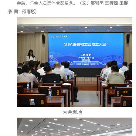
会后，与会人员集体合影留念。
（文：邢琳杰 王鲤源 王馨
影 图：邵雨彤）
大会现场