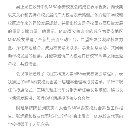
吴正龙在致辞中对MBA泰安校友会的成立表示祝贺，向长期
以来关心和支持母校发展的广大校友表示感谢。他介绍了学校和
校区近年来的建设发展成就，并指出校友是母校事业高质量发展
的重要支撑力量。他表示，MBA泰安校友会的成立为泰安地区
MBA校友搭建了全新的交流互动平台，希望校友会凝聚校友力
量、深化校地融合，成为校友紧密联系、事业互帮互助、共同襄
助母校发展的桥梁，并诚挚邀请广大校友在建校75周年之际重返
母校，共叙情谊。
会议审议通过了《山东科技大学MBA泰安校友会章程》，表
决通过了MBA泰安校友会第一届理事会理事成员名单，举行了聘
任与授旗仪式。王晓东和庄兴华分别为新任会长张炳超、秘书长
李憓颁发聘书，郭兵向张炳超授予校友会会旗。
财经学院院长刘庆志向大会作MBA泰安校友会筹备工作报
告。张炳超和校友代表张祥生分别在会上发言。MBA校友代表向
学校捐赠了工艺纪念品。