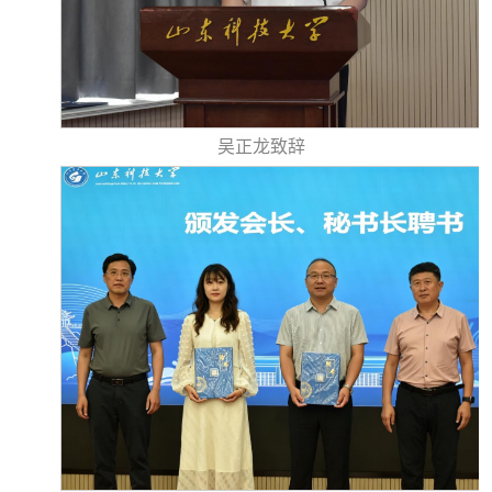
吴正龙致辞