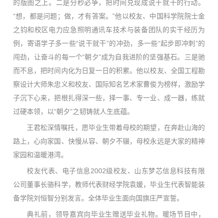
的版图之上。二是分秒必争，把时间兑现成说干就干的行动。
“想，都是问题；做，才有答案。”他以校友、中国科学院院士金
之钧和校区电力应急照明通讯车技术与装备团队的实干经历为
例，寄语学子多一些“说干就干”的冲劲，多一些“起步即冲刺”的
闯劲，让奋斗的每一个“朝夕”成为自我进阶的坚强基石。三是驰
而不息，把时间内化为日复一日的积累。他以校友、全国工程勘
察设计大师朱忠义和校友、国际知名艺术家曹俊为榜样，激励学
子沉下心来，把根扎得深一些，择一事、专一业、成一器，练就
过硬本领，以“朝夕”之韧铸就人生底蕴。
王君松深情嘱托，愿毕业生带着母校的期望，在奔赴山海的
路上，心向家国、快慢从容、朝夕不辍，母校永远是大家的精神
家园和温暖港湾。
校友代表、电子信息2002级校友、山东梦芯信息科技有限
公司董事长骆科学，教师代表财经学院袁媛，毕业生代表智能装
备学院刘恒智分别发言。全体毕业生面向国旗庄严宣誓。
典礼前，领导嘉宾向毕业生赠送毕业礼物。暖场节目中，