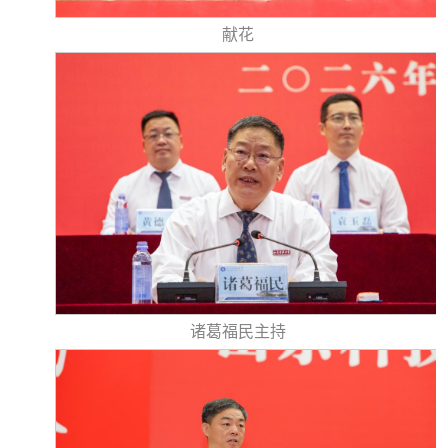
献花
诸葛福民主持