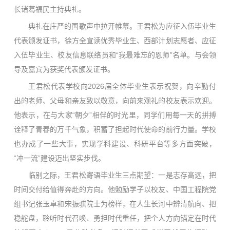
长诸葛福民主持典礼。
典礼在庄严的国歌声中拉开帷幕。王君松为应征入伍毕业生
代表颁发证书，徐方全宣读优秀毕业生、西部计划志愿者、应征
入伍毕业生、校友信息联络员和“我最难忘的恩师”名单。与会领
导及嘉宾为获奖代表颁发证书。
王君松代表学校向2026届全体毕业生表示祝贺，向辛勤付
出的老师、父母和亲友致以敬意，向前来观礼的校友表示欢迎。
他表示，在与大家“朝夕”相伴的时光里，同学们用每一天的拼搏
诠释了青春的万千气象，积蓄了担起时代使命的前行力量。学校
也办成了一些大事，实现学科建设、科研平台等多方面突破，
“冲一流”建设迈出坚实步伐。
临别之际，王君松寄语毕业生三点期望：一是志存高远，把
时间交付给值得奔赴的方向。他勉励学子以校友、中国工程院党
组书记张玉卓和宋振骐院士为榜样，在人生长河中辨清航向、把
稳舵盘，聆听时代召唤、勇担时代重任，把个人方向锚定在时代