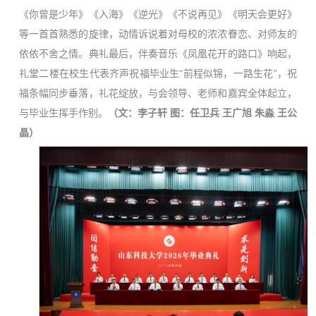
《你曾是少年》《入海》《逆光》《不说再见》《明天会更好》
等一首首熟悉的旋律，动情诉说着对母校的浓浓眷恋、对师友的
依依不舍之情。典礼最后，伴奏音乐《凤凰花开的路口》响起，
礼堂二楼在校生代表齐声祝福毕业生“前程似锦，一路生花”，祝
福条幅同步垂落，礼花绽放，与会领导、老师和嘉宾全体起立，
与毕业生挥手作别。
（文：李子轩 图：任卫兵 王广旭 朱淼 王公
晶）