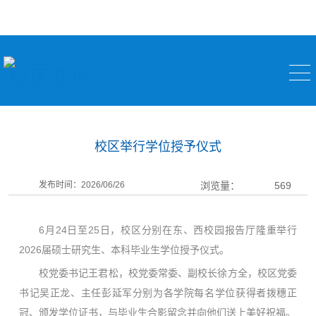
校区新闻
校区举行学位授予仪式
发布时间：2026/06/26
浏览量：
569
6月24日至25日，校区分别在东、西校园报告厅隆重举行
2026届硕士研究生、本科毕业生学位授予仪式。
校党委书记王君松，校党委常委、副校长徐方全，校区党委
书记吴正龙、主任彭延军分别为各学院每名学位获得者拨穗正
冠、颁发学位证书，与毕业生合影留念并向他们送上美好祝福。