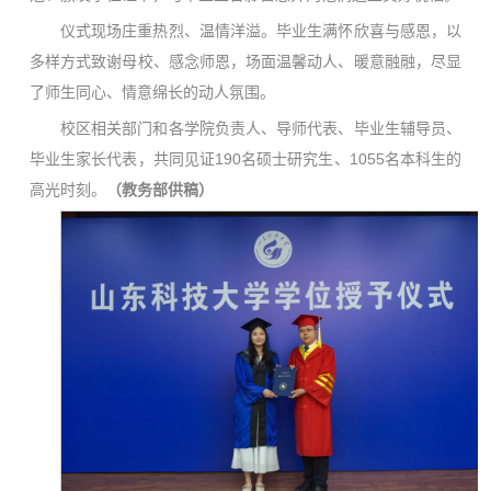
仪式现场庄重热烈、温情洋溢。毕业生满怀欣喜与感恩，以
多样方式致谢母校、感念师恩，场面温馨动人、暖意融融，尽显
了师生同心、情意绵长的动人氛围。
校区相关部门和各学院负责人、导师代表、毕业生辅导员、
毕业生家长代表，共同见证190名硕士研究生、1055名本科生的
高光时刻。
（
教务部供稿）