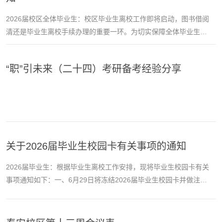
等）、外科检查（皮肤、浅表淋巴结、颈部包块、甲状腺...
2026届校区全体毕业生：校区毕业生离校工作即将启动，图书借阅
清还是毕业生离校手续办理的重要一环。为切实保障全体毕业生高
效顺畅办结离校流程，规范做好毕业生图书归还、遗失赔付等工
作，现就相关事宜通知如下：一、图书归还要求请全体2026届毕业
“职”引未来（二十四）考研备考经验分享
生及时登录学习通个人账号，仔细核对本人图书借阅明细，于2026
年6月17日前归还所有在借图书，确保个人借阅账户无未结清记录。
二、逾期处理规定逾期未归还借阅图书的毕业生，图书馆...
关于2026届毕业生校园卡有关事项的通知
2026届毕业生：根据毕业生离校工作安排，现将毕业生校园卡有关
事项通知如下：一、6月29日将冻结2026届毕业生校园卡并做注销
处理。注销后的校园卡不再具有消费功能和身份识别功能。毕业生
离校后，校园卡不收回，留做纪念。二、7月2日前，学校将毕业生
校园卡内余额统一退款至学生“山东科技大学收费平台”绑定的中国农