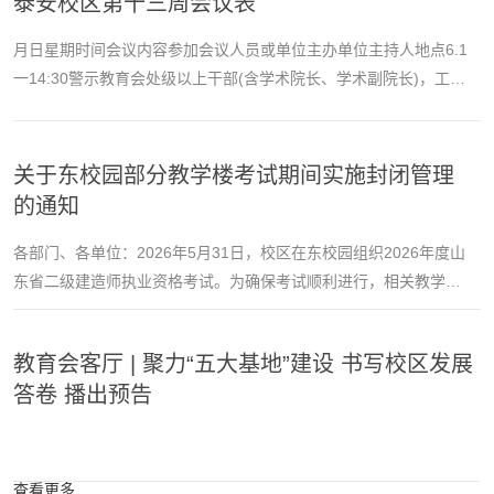
泰安校区第十三周会议表
业银行卡中。三、校园卡如有欠费请及时充值，以免影响办理毕业
手续。四、特别提示1.7月2日前，毕业生在“山东科...
月日星期时间会议内容参加会议人员或单位主办单位主持人地点6.1
一14:30警示教育会处级以上干部(含学术院长、学术副院长)，工作
专班成员，专职组织员纪委机关王君松西校园行政楼301报告厅（视
频分会场）15:30树立和践行正确政绩观学习教育工作推进会组织部
6.4四8:30全校招生工作会议本科、研究生招生单位主要负责人，分
关于东校园部分教学楼考试期间实施封闭管理
管本科、研究生招生工作副院长教务处研究生院王君松西校园行政
的通知
楼301报告厅（视频分会场）6.4四9:002026届毕业...
各部门、各单位：2026年5月31日，校区在东校园组织2026年度山
东省二级建造师执业资格考试。为确保考试顺利进行，相关教学楼
教室将实行封闭管理。现将有关事宜通知如下：1.封闭范围：东校园
3号、5号教学楼全部教室。2.封闭时间：5月30日12:00-5月31日
教育会客厅 | 聚力“五大基地”建设 书写校区发展
19:00。5月30日12:00以后，教室物业将进行考场清理，请各位老
答卷 播出预告
师、同学务必将个人物品全部提前带走，以免丢失或损坏。3.封闭管
理期间只允许工作人员和考生进入，其他人员禁止入内...
查看更多