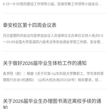
6.15一8:30党的建设工作领导小组、民族宗教工作领导小组会议暨
中层党组织书记例会党的建设工作领导小组成员、民族宗教工作领
导小组成员、各中层党组织书记组织部王君松西校园行政楼201会议
室（视频分会场）6.16二14:30山东科技大学第九次学生代表大会、
泰安校区第十四周会议表
第七次研究生代表大会相关部门负责人，各学院党委书记、党委副
书记、团委书记、学生代表团委研究生院诸葛福民西校...
月日星期时间会议内容参加会议人员或单位主办单位主持人地点6.8
一10:00全国大学英语四六级考试考务协调会学团工作部、安全管理
部、后勤管理部负责人，各学院（部）党委副书记、教学副院长
（副主任）, 教务部相关人员教务部卢军 西校园行政楼201会议
室 6.11四8:30校区党委理论学习中心组集体学习校区党委理论学习
关于做好2026届毕业生体检工作的通知
中心组成员党政办公室吴正龙 西校园行政楼201会议室 6.12五
14:302026年预算工作会议各部门、各单位党政主要负责人，...
各学院（部）：根据《关于印发<山东科技大学教职工、学生体检管
理暂行办法>的通知》（山科大校办发[2021]6号）相关要求，现将
2026届毕业生体检有关事项通知如下：一、体检组织原则毕业生根
据个人需求自愿参加，所需费用由毕业生本人承担。二、体检项目
及费用1．体检项目不拆分进行，共包括一般检查（身高、体重、血
关于2026届毕业生办理图书清还离校手续的通
压、脉搏）、内科检查（心率、心律、心音、杂音、肺部听诊
知