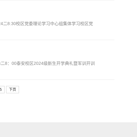
4二8:30校区党委理论学习中心组集体学习校区党
二8：00泰安校区2024级新生开学典礼暨军训开训
5
下页