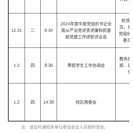
校领
2024年度中层党组织书记全
员，党
12.31
二
8:30
面从严治党述责述廉和抓基
党组织
层党建工作述职评议会
委员
教务部
1.2
四
8
:
3
0
寒假学生工作协调会
部、后
党
1
.2
四
14
:
30
校区两委会
注：请及时通知本单位参加会议人员按时到会。