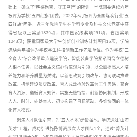
础上，确立了“明德尚智、守正笃行”的院训。学院团委连续六年
被评为学校“五四红旗”团委，2022年5月被评为全国煤炭行业“五
四红旗”团委。近三年我院学生在学科专业及科技文化竞赛中获
得省级以上奖励1339项，其中国家级奖项291项，省级奖项
1048项；获批国家级大学生创新创业训练计划项目15项，学院
连续两年被评为学校学生科技创新工作先进单位。作为学校“三
全育人”综合改革重点建设学院，智能装备学院紧紧围绕立德树
人根本任务，以社会主义核心价值观为引领，以全面提高人才培
养能力和培养质量为关键，以新思政观引领改革、协同联动推进
改革、机制建设贯穿改革、育人成效检验改革为工作思路，聚合
育人资源、遵循育人规律、实施无缝衔接、创新协同机制，形成
人人、时时、处处育人，初步构建了目标驱动、多维协同的一体
化育人模式。
聚焦人才队伍引育，为“五大基地”建设强基。学院通过“山海
英才”工程，成功引进施陈博高层次人才团队1个，通过“菁英计