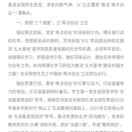
激发全院师生思变、求变的精气神，以“立志蓄势”激活“再次创
业”一潭春水。
一、发轫“三个强度”，立“再次创业”之志
强化理论武装，坚定“再次创业”的目标和方向。理论是行动
的先导，思想是前进的旗帜。学校获批“811”项目建设和校区推
进“五大基地”是学院高质量发展的历史性机遇，必须牢牢抓住。
加强理论学习、积极宣传引导、做好顶层设计、细化任务举措均
为应有之举。如何将理论学习转化为推动“五大基地”建设的强大
力量？在全院师生员工中倡树“再次创业”之志势在必行。
强化党建引领，激发“再次创业”的引擎与动力。行动是最有
力的带动，示范是最鲜明的垂范。学生第一党支部获得学校“先
进基层党组织”称号；网络空间安全创新团队党支部在荣获2020
年泰安市新时代“挑山工”先进集体的基础上，2021年又获得山东
省“先进基层党组织”称号。推动党建和业务“双向融合”，发挥好
教师党员的“头雁”领航作用，抓好“关键少数”，形成“雁阵效应”，