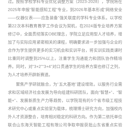
过。按照学校学科专业优化调整方案（2023-2028），学院将在
2025年申报“智能感知工程”专业，到2026年基本形成“网络安全
——仪器仪表——应急装备”强关联度的学科专业体系。以学校
第22次本科教育教学工作会议为契机，在2024版专业培养方案
修订中，全面贯彻落实OBE理念，学院立足应用型人才培养，增
加了与实际应用紧密相关的课程，明确要求进一步加强与企业的
合作为学生提供更多的实习机会和实训平台，将实训实践类课时
比重同时调整到25%以上，注重学生沟通能力和团队协作精培
养。同时，对“3+2”“3+4”对口贯通学生的培养方案也修订之列，
为人才培养开辟新赛道。
聚焦产学研就融合，为“五大基地”建设增效。以服务行业需
求和区域经济社会发展为导向组建科研团队，面向“智慧+”、“智
能+”、发展新质生产力等趋势，以学院现有的5个省市级工程技
术研究中心或重点实验室为载体，梳理博士研究方向，加强校内
外人才资源整合，培育相对稳定的科研方向。作为第二依托单位
联合山东海天智能工程有限公司争取申报获批山东省重点实验