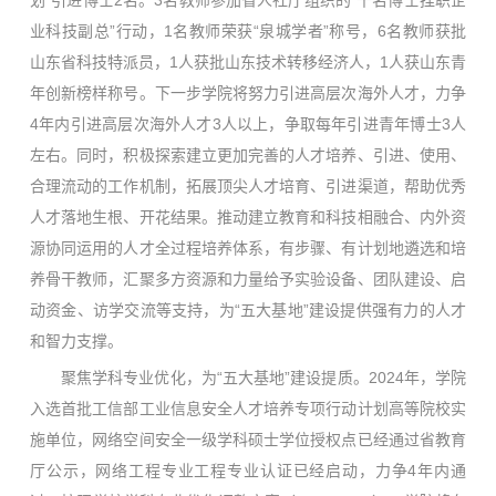
划”引进博士2名。3名教师参加省人社厅组织的“千名博士挂职企
业科技副总”行动，1名教师荣获“泉城学者”称号，6名教师获批
山东省科技特派员，1人获批山东技术转移经济人，1人获山东青
年创新榜样称号。下一步学院将努力引进高层次海外人才，力争
4年内引进高层次海外人才3人以上，争取每年引进青年博士3人
左右。同时，积极探索建立更加完善的人才培养、引进、使用、
合理流动的工作机制，拓展顶尖人才培育、引进渠道，帮助优秀
人才落地生根、开花结果。推动建立教育和科技相融合、内外资
源协同运用的人才全过程培养体系，有步骤、有计划地遴选和培
养骨干教师，汇聚多方资源和力量给予实验设备、团队建设、启
动资金、访学交流等支持，为“五大基地”建设提供强有力的人才
和智力支撑。
聚焦学科专业优化，为“五大基地”建设提质。2024年，学院
入选首批工信部工业信息安全人才培养专项行动计划高等院校实
施单位，网络空间安全一级学科硕士学位授权点已经通过省教育
厅公示，网络工程专业工程专业认证已经启动，力争4年内通