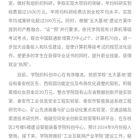
室，做好有组织的科研，争取实现大项目的突破，年均科研实到
经费超过1500万元，年师均科研经费达到全校平均水平，实现
年均成果转化超过200万元。同时，根据“五大基地”建设方案中
提到的产教融合、“证”“照”并行要求。依托学院现有计算机等级
考试考点，联合中国联通新增算力中心2个、计算机70台，进一
步加大设备投入和队伍建设，促使计算机等级考试的规范法化运
作，使更多的学生在获得毕业证书的同时，提升职业技能、获得
就业“执照”。
目前，学院的科创中心在有序推进。抢抓学校“五大基地”建
设和泰安校区东、西校园功能定位及布局优化调整的契机，积极
筹措社会资金近30万元，整合学院现有山东省数据创新开放实验
室、泰安市工业信息安全工程实验室、泰安市智能装运系统工程
研究中心、矿山先进装备与矿山自动化重点实验室、交通运输及
索道技术研究所、电磁空间安全创新实验室等科研平台，在东校
区2号楼5楼建设智能装备学院科创中心，预计2024年9月份投入
使用。接下来，学院将做好“工业互联网产业学院”建设工作，联