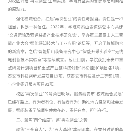
为校区开启“再次创业”生动实践，学院有坚实的党建基础和助推
的原动力。
强化校城融合，扛起“再次创业”的责任与担当。责任是一种
担当，也是一种信任。2022年，学院与泰山索道运营中心共建
“交通运输及索道装备产业技术研究院”，举办第三届泰山人工智
能产业大会“智能感知技术与工业应用”论坛等，开启了校城融合
的新篇章，之后“智能矿山装备研究中心”“智能开采实验室”“无线
电创新技术实验室”等接续成立。截止目前，学院获批泰安市重
点研发计划项目和重点产业链科技创新“揭榜挂帅”项目各1项，
泰安市科技创新发展项目19项，获泰安市科技进步二等奖1项，
与企业签订服务项目91项。
校区“再次创业”的号角已吹响，服务泰安市“校城融合发展”
已经在路上。有为者有位，有位者有为！助推地方经济和社会发
展，智能装备学院师生使命在心，责任在肩，担当在行。
二、聚焦“四个维度”，蓄“再次创业”之势
聚焦“三全育人”，为“五大基地”建设固本。在充分讨论的基