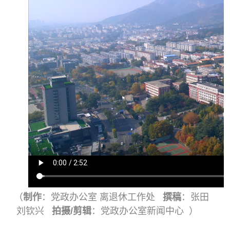
（
制作
：党政办公室 离退休工作处
撰稿
：张田
刘钦兴
拍摄/剪辑
：党政办公室新闻中心 ）