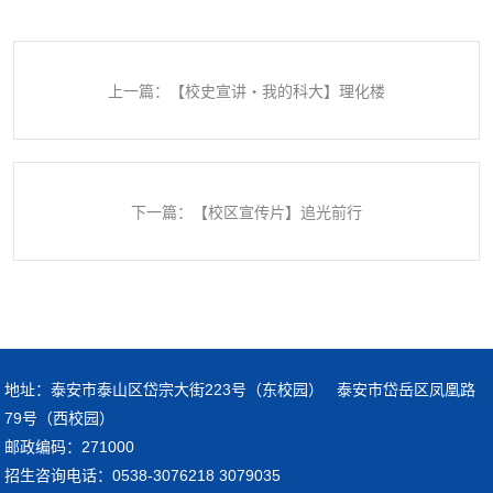
上一篇：【校史宣讲・我的科大】理化楼
下一篇：【校区宣传片】追光前行
地址：泰安市泰山区岱宗大街223号（东校园） 泰安市岱岳区凤凰路
79号（西校园）
邮政编码：271000
招生咨询电话：0538-3076218 3079035