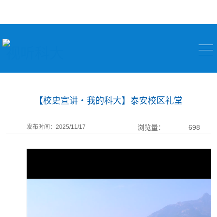
视听科大
【校史宣讲・我的科大】泰安校区礼堂
发布时间：2025/11/17
浏览量：
698