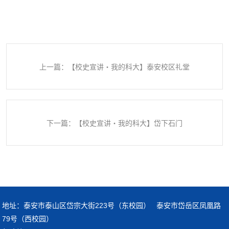
上一篇：【校史宣讲・我的科大】泰安校区礼堂
下一篇：【校史宣讲・我的科大】岱下石门
地址：泰安市泰山区岱宗大街223号（东校园） 泰安市岱岳区凤凰路
79号（西校园）