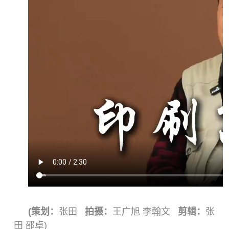
(策划：
张田
拍摄：
王广旭 李翰文
剪辑：
张
田 邵卓)