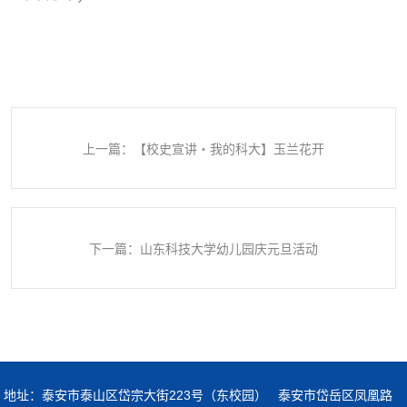
上一篇：【校史宣讲・我的科大】玉兰花开
下一篇：山东科技大学幼儿园庆元旦活动
地址：泰安市泰山区岱宗大街223号（东校园） 泰安市岱岳区凤凰路