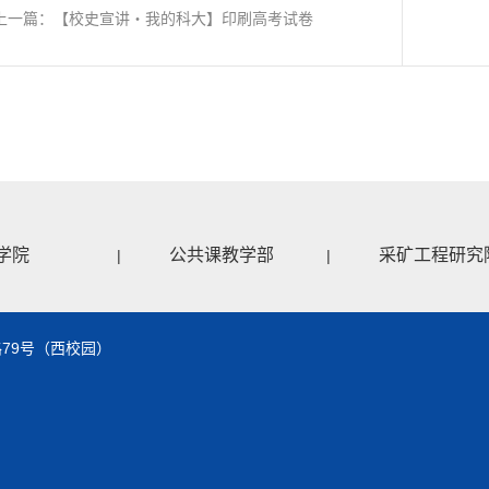
上一篇：【校史宣讲・我的科大】印刷高考试卷
学院
公共课教学部
采矿工程研究
|
|
79号（西校园）