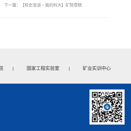
下一篇：【校史宣讲・我的科大】矿院雪糕
院
国家工程实验室
矿业实训中心
|
|