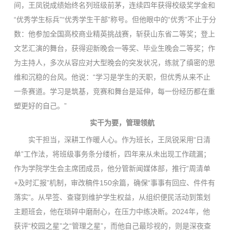
间，王凤锐成绩始终名列班级前茅，连续四年获得校级奖学金和
“优秀学生标兵”“优秀学生干部”称号。但他眼中的“优秀”不止于分
数：他参加全国高校商业精英挑战赛，斩获山东省二等奖；登上
文艺汇演的舞台，获得迎新晚会一等奖、毕业生晚会二等奖；作
为主持人，多次从容应对大型晚会的突发状况，练就了缜密的思
维和沉稳的台风。他说：“学习是学生的天职，但优秀从来不止
一条赛道。学习是筑基，竞赛和舞台是延伸，每一份经历都在重
塑更好的自己。”
实干为要，管理领航
实干担当，深耕工作暖人心。作为班长，王凤锐采用“日清
单”工作法，将班级事务条分缕析，四年来从未出现工作疏漏；
作为学院学生会主席团成员，他分管新闻媒体部，推行“周清单
+及时汇报”机制，审改稿件150余篇，确保“事事有回应、件件有
落实”。从早签、查寝到维护学生权益，从组织便民活动到策划
主题班会，他在琐碎中磨耐心，在压力中练决断。2024年，他
获评“校园之星”之“管理之星”，而他自己最珍视的，则是深夜查