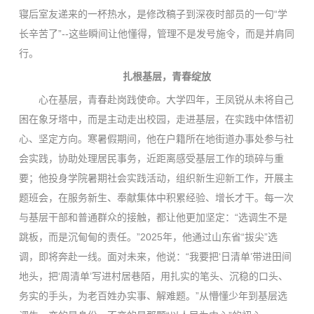
寝后室友递来的一杯热水，是修改稿子到深夜时部员的一句“学
长辛苦了”--这些瞬间让他懂得，管理不是发号施令，而是并肩同
行。
扎根基层，青春绽放
心在基层，青春赴岗践使命。大学四年，王凤锐从未将自己
困在象牙塔中，而是主动走出校园，走进基层，在实践中体悟初
心、坚定方向。寒暑假期间，他在户籍所在地街道办事处参与社
会实践，协助处理居民事务，近距离感受基层工作的琐碎与重
要；他投身学院暑期社会实践活动，组织新生迎新工作，开展主
题班会，在服务新生、奉献集体中积累经验、增长才干。每一次
与基层干部和普通群众的接触，都让他更加坚定：“选调生不是
跳板，而是沉甸甸的责任。”2025年，他通过山东省“拔尖”选
调，即将奔赴一线。面对未来，他说：“我要把‘日清单’带进田间
地头，把‘周清单’写进村居巷陌，用扎实的笔头、沉稳的口头、
务实的手头，为老百姓办实事、解难题。”从懵懂少年到基层选