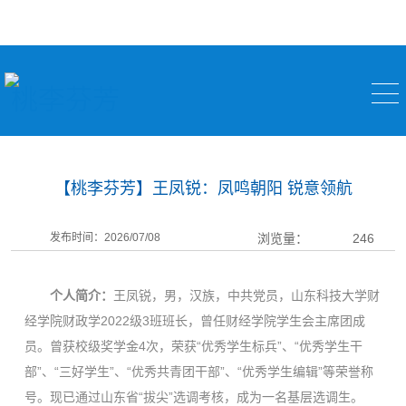
桃李芬芳
【桃李芬芳】王凤锐：凤鸣朝阳 锐意领航
发布时间：2026/07/08
浏览量：
246
个人简介：
王凤锐，男，汉族，中共党员，山东科技大学财
经学院财政学2022级3班班长，曾任财经学院学生会主席团成
员。曾获校级奖学金4次，荣获“优秀学生标兵”、“优秀学生干
部”、“三好学生”、“优秀共青团干部”、“优秀学生编辑”等荣誉称
号。现已通过山东省“拔尖”选调考核，成为一名基层选调生。