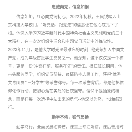
忠诚向党，信念如钢
信念如炬，红心向党铸初心。2022年初秋，王凤锐踏入山
东科技大学校门，“听党话、跟党走”的信念便在他心底扎下了
根。他深入学习习近平新时代中国特色社会主义思想和党的二十
大精神，在一次次组织生活会和主题党日活动中淬炼党性。
2023年11月，是他大学时光里最难忘的时刻--他光荣加入中国共
产党，成为年级首批学生党员之一。他深知，这不仅仅是一个称
号，更是一份“冲锋在前、服务在先”的责任。担任班长期间，他
带头服务同学，组织党员帮扶、疫情防控志愿工作，获得“优秀
共青团员”“三好学生”等荣誉称号。每一项荣誉背后，都是他把信
仰化作行动、把初心落在实处的日夜坚守。信仰不是抽象的概
念，而是在每一次选择中站出来的勇气--他深以为然，也始终践
行。
勤学不倦，锐气昂扬
勤学笃行，全面发展砺锋芒。课堂上专注听讲，课后善用时