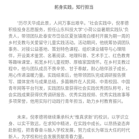
躬身实践，知行担当
“历尽天华成此景，人间万事出艰辛。”社会实践中，倪孝德
积极投身志愿服务，担任山东科技大学“小荷公益暑期实践队”负
责人，带领团队赴泰安市岱岳区夏张镇南白楼村开展为期一周的
乡村支教与关爱留守儿童实践活动。活动期间，他统筹协调团队
事务、对接公益基地、策划特色课程、组织课业辅导与心理陪
伴，开设美术鉴赏、名著阅读、地理科普、艺术手工、红色教育
等趣味课堂，拓宽乡村儿童视野、厚植家国情怀。在乡村支教过
程中，他与团队成员不畏辛劳、甘于奉献，耐心陪伴孩子成长，
用心传递温暖力量。实践结束后，他带领团队完成调研报告撰
写、媒体宣传与成果总结，多篇稿件在人民网、中青校园、中国
青年网等平台刊发，实践团队曾获得社会实践优秀团队称号，社
会实践成果获得优秀调研报告、优秀实践视频、优秀实践故事等
多项荣誉，他用实际行动践行青年担当，助力乡村教育振兴。
未来，倪孝德将继续秉承科大“惟真求新”的校训，以学识立
身、以实干致远，在求知中精进，在实践中成长。以昂扬姿态奔
赴新程，把青春奋斗融入学校发展，努力成长为堪当大任的时代
新人，为学校和社会发展贡献青春力量。