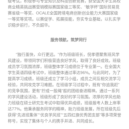
级考试，积极参与专业知识及科技创新竞赛，获全国大学生高校
商业精英挑战赛营销模拟赛国家级三等奖、“敏学杯”国际贸易竞
赛省级一等奖、OCALE全国跨境电商创新创业能力大赛国家级
一等奖等奖项。以赛促学、拓展技能，夯实专业基础，以扎实学
识稳步前行，不负韶华。
服务领航，筑梦同行
“独行虽快，众行更远。”作为班级班长，倪孝德聚焦班风学
风建设，带领同学们积极营造良好学风，取得了良好成效。班级
成员学习氛围浓厚，班级整体学习成绩位于专业第一。在全国大
学生英语四级考试中，班级整体通过率达96%。与此同时，为了
提高学习成绩，班级还成立了学习小组，成员之间互相交流学习
经验，共同攻克学习难题。在班级学习过程中，既有“你追我赶”
的竞争氛围，更有“拧成一股绳”般的团结奋进精神。通过一系列
的学风建设活动，班级形成了良好的学习氛围。浓厚的学风也助
力班级在硕士研究生考试中取得优异成绩，班级报考人数上岸率
达77%。他秉承服务同学的精神，助力班级发展，所在班级先后
获得“先进班集体”“优良学风班”“五四红旗优秀团支部”等多项荣誉
称号，实现了集体与个人的携手并进、共同成长。