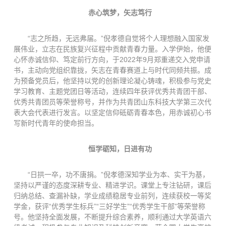
赤心筑梦，矢志笃行
“志之所趋，无远弗届。”倪孝德自觉将个人理想融入国家发
展伟业，立志在民族复兴征程中贡献青春力量。入学伊始，他便
心怀赤诚信仰、笃定前行方向，于2022年9月郑重递交入党申请
书，主动向党组织靠拢，矢志在青春赛道上与时代同频共振。成
为预备党员后，他坚持以党的创新理论凝心铸魂，积极参与党史
学习教育、主题党团日等活动，连续四年获评优秀共青团干部、
优秀共青团员等荣誉称号，并作为共青团山东科技大学第三次代
表大会代表进行发言。以坚定信仰砥砺青春本色，用赤诚初心书
写新时代青年的使命担当。
恒学砺知，日进有功
“日拱一卒，功不唐捐。”倪孝德深知学业为本、实干为基，
坚持以严谨的态度深耕专业、精进学识。课堂上专注钻研，课后
归纳总结、查漏补缺，学业成绩稳居专业前列，连续获校一等奖
学金，获评“优秀学生标兵”“三好学生”“优秀学生干部”等荣誉称
号。他坚持全面发展，不断提升综合素养，顺利通过大学英语六