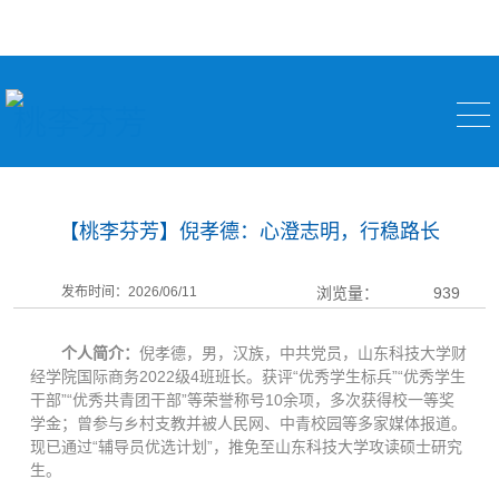
桃李芬芳
【桃李芬芳】倪孝德：心澄志明，行稳路长
发布时间：2026/06/11
浏览量：
939
个人简介：
倪孝德，男，汉族，中共党员，山东科技大学财
经学院国际商务2022级4班班长。获评“优秀学生标兵”“优秀学生
干部”“优秀共青团干部”等荣誉称号10余项，多次获得校一等奖
学金；曾参与乡村支教并被人民网、中青校园等多家媒体报道。
现已通过“辅导员优选计划”，推免至山东科技大学攻读硕士研究
生。