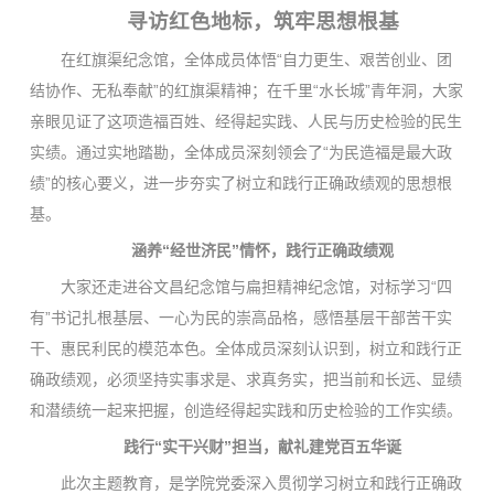
寻访红色地标，筑牢思想根基
在红旗渠纪念馆，全体成员体悟“自力更生、艰苦创业、团
结协作、无私奉献”的红旗渠精神；在千里“水长城”青年洞，大家
亲眼见证了这项造福百姓、经得起实践、人民与历史检验的民生
实绩。通过实地踏勘，全体成员深刻领会了“为民造福是最大政
绩”的核心要义，进一步夯实了树立和践行正确政绩观的思想根
基。
涵养
“
经世济民
”
情怀，践行正确政绩观
大家还走进谷文昌纪念馆与扁担精神纪念馆，对标学习“四
有”书记扎根基层、一心为民的崇高品格，感悟基层干部苦干实
干、惠民利民的模范本色。全体成员深刻认识到，树立和践行正
确政绩观，必须坚持实事求是、求真务实，把当前和长远、显绩
和潜绩统一起来把握，创造经得起实践和历史检验的工作实绩。
践行
“
实干兴财
”
担当，献礼
建党百五华诞
此次主题教育，是学院党委深入贯彻学习树立和践行正确政