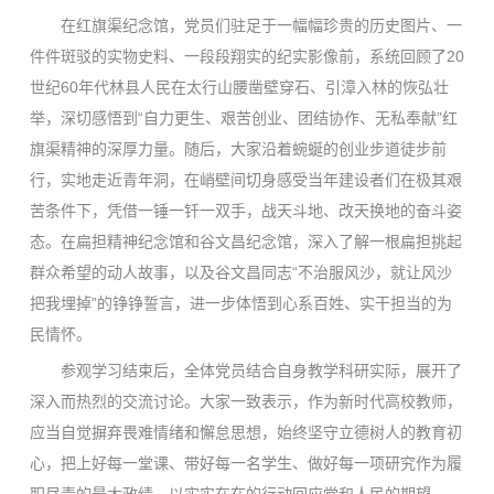
在红旗渠纪念馆，党员们驻足于一幅幅珍贵的历史图片、一
件件斑驳的实物史料、一段段翔实的纪实影像前，系统回顾了20
世纪60年代林县人民在太行山腰凿壁穿石、引漳入林的恢弘壮
举，深切感悟到“自力更生、艰苦创业、团结协作、无私奉献”红
旗渠精神的深厚力量。随后，大家沿着蜿蜒的创业步道徒步前
行，实地走近青年洞，在峭壁间切身感受当年建设者们在极其艰
苦条件下，凭借一锤一钎一双手，战天斗地、改天换地的奋斗姿
态。在扁担精神纪念馆和谷文昌纪念馆，深入了解一根扁担挑起
群众希望的动人故事，以及谷文昌同志“不治服风沙，就让风沙
把我埋掉”的铮铮誓言，进一步体悟到心系百姓、实干担当的为
民情怀。
参观学习结束后，全体党员结合自身教学科研实际，展开了
深入而热烈的交流讨论。大家一致表示，作为新时代高校教师，
应当自觉摒弃畏难情绪和懈怠思想，始终坚守立德树人的教育初
心，把上好每一堂课、带好每一名学生、做好每一项研究作为履