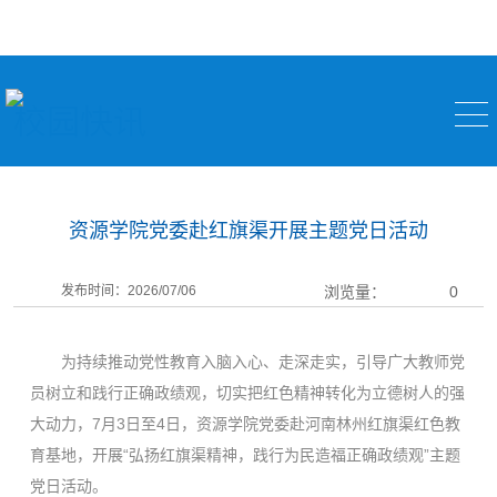
校园快讯
资源学院党委赴红旗渠开展主题党日活动
发布时间：2026/07/06
浏览量：
0
为持续推动党性教育入脑入心、走深走实，引导广大教师党
员树立和践行正确政绩观，切实把红色精神转化为立德树人的强
大动力，7月3日至4日，资源学院党委赴河南林州红旗渠红色教
育基地，开展“弘扬红旗渠精神，践行为民造福正确政绩观”主题
党日活动。