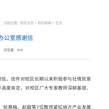
当前位置 :
校区主页
>
校区新闻
> 正文
办公室感谢信
浏览量：
444
谢信。信件对校区长期以来积极参与社情民意
予高度肯定，对校区广大专家教师深耕基层、
成、狄寒梅、赵甜等7位教师紧扣地方产业发展