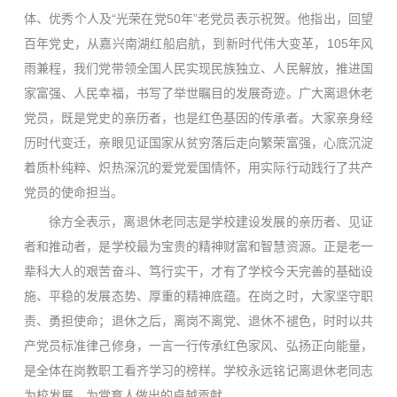
体、优秀个人及“光荣在党50年”老党员表示祝贺。他指出，回望
百年党史，从嘉兴南湖红船启航，到新时代伟大变革，105年风
雨兼程，我们党带领全国人民实现民族独立、人民解放，推进国
家富强、人民幸福，书写了举世瞩目的发展奇迹。广大离退休老
党员，既是党史的亲历者，也是红色基因的传承者。大家亲身经
历时代变迁，亲眼见证国家从贫穷落后走向繁荣富强，心底沉淀
着质朴纯粹、炽热深沉的爱党爱国情怀，用实际行动践行了共产
党员的使命担当。
徐方全表示，离退休老同志是学校建设发展的亲历者、见证
者和推动者，是学校最为宝贵的精神财富和智慧资源。正是老一
辈科大人的艰苦奋斗、笃行实干，才有了学校今天完善的基础设
施、平稳的发展态势、厚重的精神底蕴。在岗之时，大家坚守职
责、勇担使命；退休之后，离岗不离党、退休不褪色，时时以共
产党员标准律己修身，一言一行传承红色家风、弘扬正向能量，
是全体在岗教职工看齐学习的榜样。学校永远铭记离退休老同志
为校发展、为党育人做出的卓越贡献。