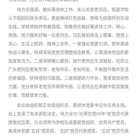
徐方全强调，做好离退休工作、关心关爱老同志，既是学校
义不容辞的政治责任，更是赓续红色血脉、厚植为民情怀的生动
实践。学校将始终带着感情、带着责任做好离退休工作，用心、
用情、用力服务好每一位老同志，切实做到政治上尊重、思想上
关心、生活上照顾、精神上关怀。一是强化党建引领，筑牢离退
休战斗堡垒，持续深化老党员理想信念教育，让离退休党组织更
加富有活力。二是深耕暖心服务，提升老同志生活福祉，切实让
广大老同志老有所学、老有所乐、老有所安，不断提升晚年生活
的幸福感、获得感和归属感。三是搭建助力平台，激发银发余热
力量，充分发挥老党员传帮带作用，让老同志在奉献中彰显银发
价值、贡献银发力量。
会议由组织部正处级组织员、离退休党委书记许志伟主持。
会上宣读了有关表彰决定。徐方全为“光荣在党50年”老党员代表
颁发纪念章。与会领导为学校先进基层党组织、优秀共产党员，
离退休党委“五好”党支部、“五好”党员代表颁奖。“五好”党员代表