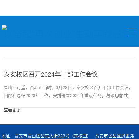
以奋起“再次创业”生动实践启航
泰安校区召开2024年干部工作会议
春山已可望，奋斗正当时。3月29日，泰安校区召开干部工作会议，
回顾和总结2023年工作，安排部署2024年重点任务，凝聚思想共
识，激发奋进力量。校党委常委、副校长兼泰安校区党委书记、管
查看更多
委主任徐方全主持会议并讲话。会上，校区管委常务副主任方亨福
总结2023年行政工作，安排部署2024年行政工作。校区党委常务副
书记吴正龙总结了2023年党建工作取得的成效，对2024年校区党建
工作进行了安排部署。徐方全指出，2024年是实现学校“...
地址：泰安市泰山区岱宗大街223号（东校园） 泰安市岱岳区凤凰路