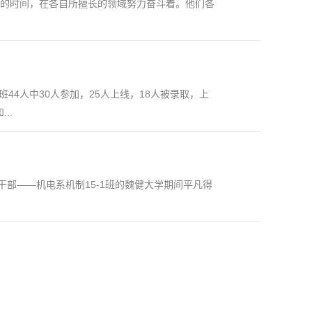
年的时间，在各自所擅长的领域努力奋斗着。他们各
班44人中30人参加，25人上线，18人被录取，上
..
部——机电系机制15-1班的魏健大学期间平凡得