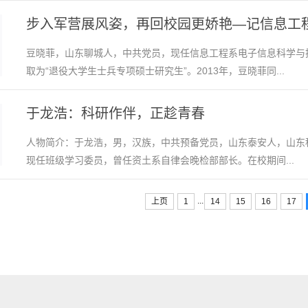
步入军营展风姿，再回校园更娇艳—记信息工
豆晓菲，山东聊城人，中共党员，现任信息工程系电子信息科学与技
取为“退役大学生士兵专项硕士研究生”。2013年，豆晓菲同...
于龙浩：科研作伴，正趁青春
人物简介：于龙浩，男，汉族，中共预备党员，山东泰安人，山东科
现任班级学习委员，曾任资土系自律会晚检部部长。在校期间...
...
上页
1
14
15
16
17