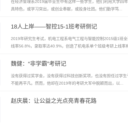
在经济管理系2019届毕业生中有这样一些学生，他们利用大学四
具特色，或学习突出，或创业奉献，或投身社团。他们勤学笃...
18人上岸——智控15-1班考研侧记
2019年研究生考试，机电工程系电气工程与智能控制2015级1班全
线率56.8%，录取率达40.9%，创造了机电系单个班级考研上线率和.
魏健：“非学霸”考研记
没有获得过奖学金，没有获得过科技创新奖项，也没有担任过学生干
不能再平凡。然而，他却在2019年的考研大军中脱颖而出，以...
赵庆晨：让公益之光点亮青春花路