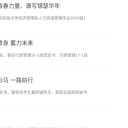
青春力量、谱写锦瑟华年
东科技大学经济管理系人力资源管理专业2016级1
身 蓄力未来
，曾任行政管理16-1班团支书、行政管理17-1班
马 一路前行
团支书，曾担任学生兼职辅导员，荣获全国高校秘书