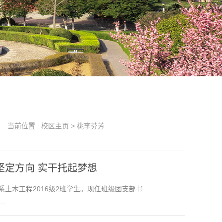
当前位置 :
校区主页
>
桃李芬芳
坚定方向 实干托起梦想
土木工程2016级2班学生。现任班级团支部书
.