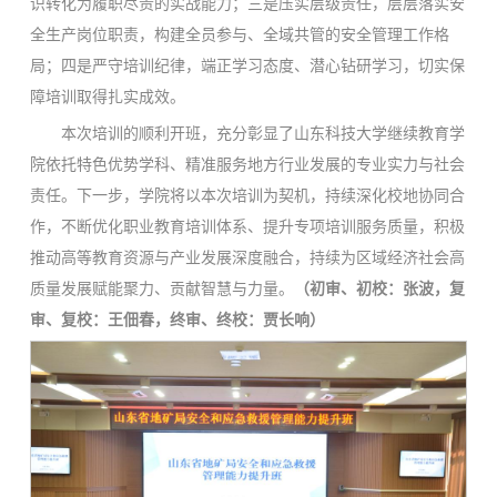
识转化为履职尽责的实战能力；三是压实层级责任，层层落实安
全生产岗位职责，构建全员参与、全域共管的安全管理工作格
局；四是严守培训纪律，端正学习态度、潜心钻研学习，切实保
障培训取得扎实成效。
本次培训的顺利开班，充分彰显了山东科技大学继续教育学
院依托特色优势学科、精准服务地方行业发展的专业实力与社会
责任。下一步，学院将以本次培训为契机，持续深化校地协同合
作，不断优化职业教育培训体系、提升专项培训服务质量，积极
推动高等教育资源与产业发展深度融合，持续为区域经济社会高
质量发展赋能聚力、贡献智慧与力量。
（初审、初校：
张波
，复
审、复校：王佃春，终审、终校：贾长响）