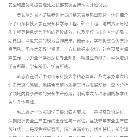
安全和应急救援管理处处长邹安德主持本次开班仪式。
贾长响对省地矿局参训学员的到来表示热烈欢迎。他详细介
绍了山东科技大学在安全科学与工程、矿业工程、地质资源与地
质工程等特色优势学科的建设成效，以及学校与山东省地矿局长
期稳固、深度共赢的校地合作成果。他表示，学校将整合优质师
资团队、配齐优质教学资源，全方位做好本次培训的各项服务保
障工作，助力全体学员深耕专业知识、精进业务能力，确保培训
学有所获、学有所用、学有所成。
韩志森在讲话中对山东科技大学精心筹备、鼎力承办本次培
训表示衷心感谢。他结合当前地质勘查行业发展现状，深入分析
了领域内复杂严峻的安全生产形势，明确本次专项培训的根本任
务与具体目标。
韩志森对全体参训学员提出四点要求。一是提高政治站位，
深刻把握安全生产工作的重要性与严肃性，坚决守牢安全生产底
线红线；二是聚焦短板弱项，精准查漏补缺，切实将培训所学知