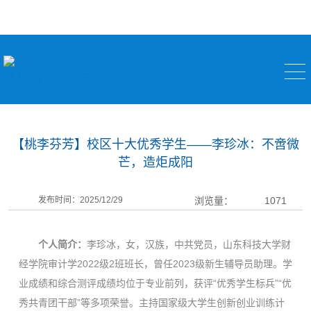
桃李芬芳
【桃李芬芳】校区十大优秀学生——李珍冰：不啻微
芒，造炬成阳
发布时间：2025/12/29
浏览量：
1071
个人简介：
李珍冰，女，汉族，中共党员，山东科技大学财
经学院审计学2022级2班班长，曾任2023级新生辅导员助理。学
业成绩和综合测评成绩均位于专业前列，获评“优秀学生标兵”“优
秀共青团干部”等多项荣誉。主持国家级大学生创新创业训练计