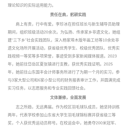
理论知识的实际运用能力。
责任在肩，躬耕实践
肩上有责，行中有爱。李珍冰在担任班长与新生辅导员助理
期间，组织班级活动20余次。为弘扬、传承家乡非遗文化，她组
建“三下乡”社会实践团队，深入杨家埠木版年画工坊等10余处非
遗文化场所开展活动，获省级优秀学生、校级优秀团队、优秀实
践视频一等奖等多项荣誉，事迹受到多家新闻媒体报道。2023
年，她前往岱岳区夏张镇进行支教，获优秀实践证明。2025
年，她前往山东国丰会计师事务所进行了为期一个月的实习，参
与3家大型公司和6家小型公司的财务报表审计工作，并圆满完成
实习任务，以志愿服务和专业实践回馈社会。
文体兼修，全面发展
志之所趋，无远弗届。作为校区羽毛球队成员，她坚持训练
两年，代表学校参加山东省大学生羽毛球锦标赛并获省级三等
奖，个人获优秀运动员称号。在校运会中，她勇夺200米冠军、