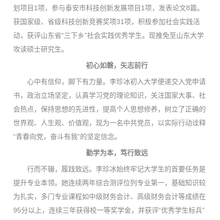
划项目1项，参与泰安市科技创新发展项目1项，发表论文8篇。
获国家级、省级科技创新竞赛奖项31项，积极参加社会实践活
动，获评山东省“三下乡”社会实践优秀学生。现推免至山东大学
攻读硕士研究生。
初心如磐，矢志前行
心中有信仰，脚下有力量。李珍冰初入大学便递交入党申请
书，政治立场坚定，认真学习党的理论知识，关注国家大事、社
会热点，保持思想的先进性，提高个人思想修养，树立了正确的
世界观、人生观、价值观，现为一名中共党员，以实际行动诠释
“青春向党，奋斗有我”的坚定信念。
勤学为本，笃行致远
行而不辍，履践致远。李珍冰始终牢记大学生的首要任务是
提升专业本领。她连续两年综合测评位列专业第一，基础知识较
为扎实，多门专业课程如中级财务会计、高级财务会计等成绩在
95分以上，连续三年获得校一等奖学金，并获评“优秀学生标兵”