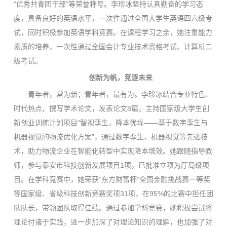
“优秀共青团干部”等荣誉称号。李珍冰坚持认真勤奋的学习态
度，具备良好的英语水平，一次性通过全国大学生英语四六级考
试，同时积极参加英语学科竞赛。在课程学习之余，她注重能力
素质的培养，一次性通过全国会计专业技术资格考试、计算机二
级考试。
创新为帆，竞逐未来
青年者，常为新；青年者，最有为。李珍冰结合专业特色、
时代热点，撰写学术论文，发表论文8篇，主持国家级大学生创
新创业训练计划项目“智视孪生，降本优垛——基于数字孪生与
机器视觉的物流优化方案”，通过数字孪生、机器视觉等先进技
术，助力物流企业在智能化转型中实现降本增效。她跟随指导教
师，参与泰安市科技创新发展项目1项，已批准立项为厅局级项
目。在学科竞赛中，她荣获“东方财富杯”全国金融挑战赛一等奖
等国家级、省级科技创新竞赛奖项31项，在95%的比赛中担任团
队队长，带领团队取得佳绩。通过参加学科竞赛，她积极尝试将
理论付诸于实践，进一步加深了对理论知识的理解，也加强了对