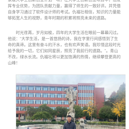
挥专业优势，为团队贡献力量，赢得了师生的一致好评。并凭借
自身学习通过了软件设计师的考试。仇福壮相信，知识的力量能
够拓宽人生的视野，青年时期的积累将照亮未来的道路。
时光荏苒，岁月如梭，四年的大学生活在眼前一幕幕闪过。
他说：“大学生活，是一首悠扬的诗，我在字里行间感悟到了生
命的真谛。这里有奋斗的汗水，也有欢声笑语。我珍惜这段时光
给予我的一切，它们如同星辰，照亮了我前行的道路。”。青山
不改，绿水长流。仇福壮将以更加饱满的热情，继续攀登更高的
山峰！