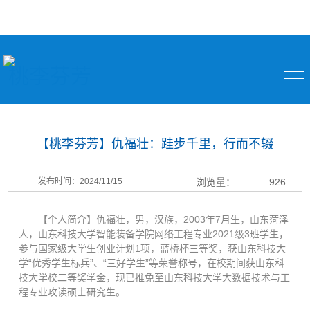
桃李芬芳
【桃李芬芳】仇福壮：跬步千里，行而不辍
发布时间：2024/11/15
浏览量：
926
【个人简介】仇福壮，男，汉族，2003年7月生，山东菏泽
人，山东科技大学智能装备学院网络工程专业2021级3班学生，
参与国家级大学生创业计划1项，蓝桥杯三等奖，获山东科技大
学“优秀学生标兵”、“三好学生”等荣誉称号，在校期间获山东科
技大学校二等奖学金，现已推免至山东科技大学大数据技术与工
程专业攻读硕士研究生。