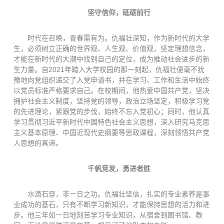
坚守信仰，砥砺前行
时代在召唤，青春需有为。仇福壮深知，作为新时代的大学
生，必须树立正确的世界观、人生观、价值观，坚定理想信念，
才能在新时代的大潮中找到自己的定位，成为推动社会进步的新
生力量。自2021年踏入大学校园的那一刻起，仇福壮便毫不犹
豫地向党组织递交了入党申请书，并在学习、工作和生活中始终
以党员标准严格要求自己。在校期间，他热爱中国共产党，坚决
拥护社会主义制度，坚持党的领导，政治立场坚定，积极学习党
的先进理论，紧跟党的步伐，始终不忘入党初心；同时，他认真
学习贯彻习近平新时代中国特色社会主义思想，深入研究马克思
主义基本原理、中国近现代史纲要等思政课程，深刻领悟共产党
人思想的真谛。
千帆竞发，勇进者胜
水滴石穿，非一日之功。仇福壮坚信，扎实的专业素养是事
业成功的基石，只有不断学习新知识，才能保持思想的活力和进
步。他三年如一日地刻苦学习专业知识，从宿舍到图书馆、教