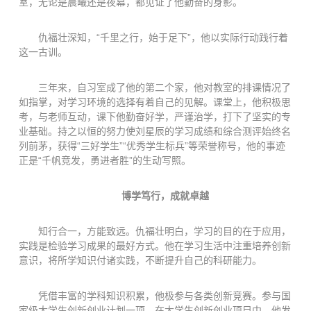
室，无论是晨曦还是夜幕，都见证了他勤奋的身影。
仇福壮深知，“千里之行，始于足下”，他以实际行动践行着
这一古训。
三年来，自习室成了他的第二个家，他对教室的排课情况了
如指掌，对学习环境的选择有着自己的见解。课堂上，他积极思
考，与老师互动，课下他勤奋好学，严谨治学，打下了坚实的专
业基础。持之以恒的努力使刘星辰的学习成绩和综合测评始终名
列前茅，获得“三好学生”“优秀学生标兵”等荣誉称号，他的事迹
正是“千帆竞发，勇进者胜”的生动写照。
博学笃行，成就卓越
知行合一，方能致远。仇福壮明白，学习的目的在于应用，
实践是检验学习成果的最好方式。他在学习生活中注重培养创新
意识，将所学知识付诸实践，不断提升自己的科研能力。
凭借丰富的学科知识积累，他极参与各类创新竞赛。参与国
家级大学生创新创业计划一项，在大学生创新创业项目中，他发