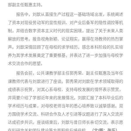
部副主任甄惠主持。
报告中，刘歆从直接生产过程这一基础场域出发，系统阐述
了资本对现役劳动军的显性规训、对产业后备军的隐性调控等机
制，并结合数字资本主义时代的现实困境，提出了关于未来人类
解放的思考。报告视角新颖、论证翔实，赢得在场教师的热烈掌
声。刘歆深情回顾了在母校的求学经历，感念本科阶段的扎实培
养为其学术发展奠定了重要根基，并表达了进一步加强与母校学
术交流合作的愿望。
报告会前，公共课教学部主任郭秀荣、副主任甄惠及当年任
课教师代表与刘歆进行了座谈。郭秀荣对刘歆在学术领域取得的
成绩表示祝贺，对其心系母校、支持母校发展的情怀表示赞赏，
并简要介绍了学部近年来的发展情况。刘歆汇报了本科毕业后的
学术经历与成果，对母校老师当年的悉心培养致以诚挚感谢。双
方围绕学术交流、科研合作及人才引进等议题进行了深入交流并
达成初步共识。座谈结束后，刘歆与昔日师长亲切交流，表示愿
在科研攻关和团队建设等方面积极反哺母校。
（文/图：张乐）