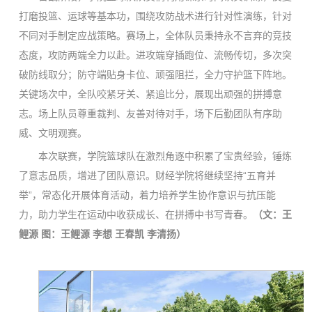
打磨投篮、运球等基本功，围绕攻防战术进行针对性演练，针对
不同对手制定应战策略。赛场上，全体队员秉持永不言弃的竞技
态度，攻防两端全力以赴。进攻端穿插跑位、流畅传切，多次突
破防线取分；防守端贴身卡位、顽强阻拦，全力守护篮下阵地。
关键场次中，全队咬紧牙关、紧追比分，展现出顽强的拼搏意
志。场上队员尊重裁判、友善对待对手，场下后勤团队有序助
威、文明观赛。
本次联赛，学院篮球队在激烈角逐中积累了宝贵经验，锤炼
了意志品质，增进了团队意识。财经学院将继续坚持“五育并
举”，常态化开展体育活动，着力培养学生协作意识与抗压能
力，助力学生在运动中收获成长、在拼搏中书写青春。
（文：王
鲤源 图：王鲤源 李想 王春凯 李清扬）