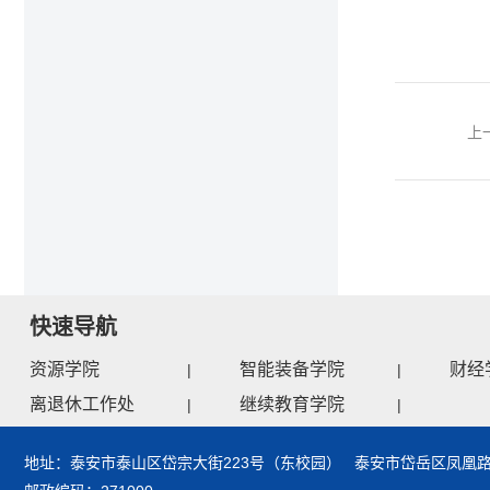
上
快速导航
资源学院
智能装备学院
财经
|
|
离退休工作处
继续教育学院
|
|
地址：泰安市泰山区岱宗大街223号（东校园） 泰安市岱岳区凤凰路