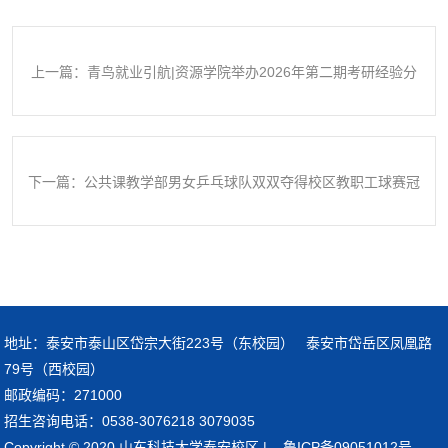
上一篇：青鸟就业引航|资源学院举办2026年第二期考研经验分
享会
下一篇：公共课教学部男女乒乓球队双双夺得校区教职工球赛冠
军
地址：泰安市泰山区岱宗大街223号（东校园） 泰安市岱岳区凤凰路
79号（西校园）
邮政编码：271000
招生咨询电话：0538-3076218 3079035
Copyright © 2020 山东科技大学泰安校区 | 鲁ICP备09051012号