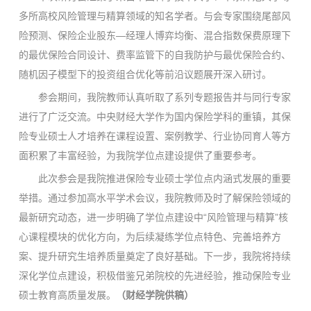
多所高校风险管理与精算领域的知名学者。与会专家围绕尾部风
险预测、保险企业股东—经理人博弈均衡、混合指数保费原理下
的最优保险合同设计、费率监管下的自我防护与最优保险合约、
随机因子模型下的投资组合优化等前沿议题展开深入研讨。
参会期间，我院教师认真听取了系列专题报告并与同行专家
进行了广泛交流。中央财经大学作为国内保险学科的重镇，其保
险专业硕士人才培养在课程设置、案例教学、行业协同育人等方
面积累了丰富经验，为我院学位点建设提供了重要参考。
此次参会是我院推进保险专业硕士学位点内涵式发展的重要
举措。通过参加高水平学术会议，我院教师及时了解保险领域的
最新研究动态，进一步明确了学位点建设中“风险管理与精算”核
心课程模块的优化方向，为后续凝练学位点特色、完善培养方
案、提升研究生培养质量奠定了良好基础。下一步，我院将持续
深化学位点建设，积极借鉴兄弟院校的先进经验，推动保险专业
硕士教育高质量发展。
（财经学院供稿）