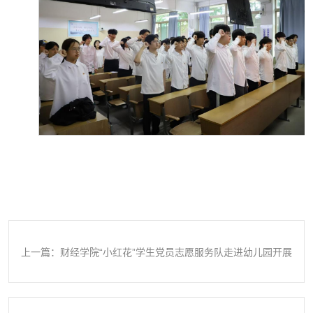
上一篇：财经学院“小红花”学生党员志愿服务队走进幼儿园开展