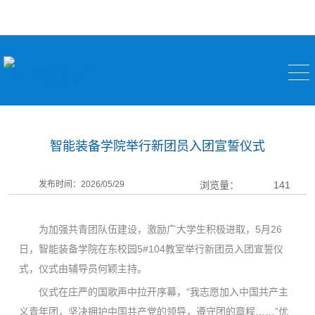
校园快讯
智能装备学院举行新团员入团宣誓仪式
发布时间：2026/05/29
浏览量：
141
为加强共青团队伍建设，激励广大学生积极进取，5月26
日，智能装备学院在东校园5#104教室举行新团员入团宣誓仪
式，仪式由辅导员何颖主持。
仪式在庄严的国歌声中拉开序幕，“我志愿加入中国共产主
义青年团，坚决拥护中国共产党的领导，遵守团的章程……”优