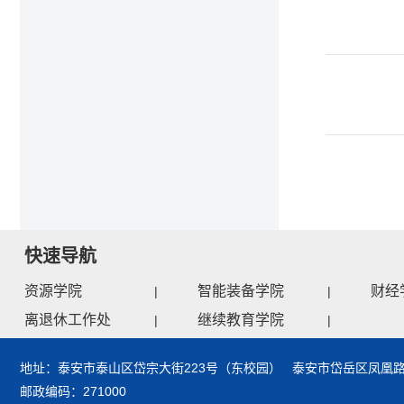
快速导航
资源学院
智能装备学院
财经
|
|
离退休工作处
继续教育学院
|
|
地址：泰安市泰山区岱宗大街223号（东校园） 泰安市岱岳区凤凰路
邮政编码：271000