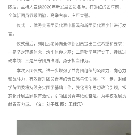
随后，主持人宣读2026年新发展团员名单。在鲜红的团旗前，
全体新团员佩戴团徽，高举右拳，庄严宣誓。
仪式上，优秀共青团员代表申桐溪和新团员代表李佳进行发
言。
仪式最后，刘明远老师向全体新团员提出三点希望和要求：
一是坚定理想信念，筑牢信仰之基；二是勤学笃行实干，锤炼过
硬本领；三是严守团员准则，勇于担当作为。
本次入团仪式，进一步增强了共青团组织的凝聚力、向心力
和战斗力，有效提升团员青年的责任感与使命感。下一步，财经
学院团委将持续夯实团学基础工作，强化青年思想政治引领，常
态化开展主题教育活动，引领团员青年砥砺奋进，为学校发展贡
献青春力量。
（文：刘子烁 图：王佳乐）