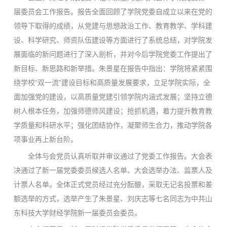
届委员会工作报告。报告全面回顾了学院党委自成立以来在党的
领导下取得的成绩，从党建与思想政治工作、教育教学、学科建
设、科学研究、师资队伍建设等方面进行了系统总结，对学院发
展面临的新问题进行了深入剖析，并对今后学院党委工作提出了
新目标、新思路和新举措。朱景星在报告中指出：学院将紧紧围
绕学校“双一流”建设目标和高质量发展要求，立足学院实际，全
面加强党的建设，以高质量党建引领学院内涵式发展；坚持立德
树人根本任务，加强师德师风建设；抢抓机遇，着力提升教育教
学质量和科研水平；强化团结协作，凝聚师生合力，推动学院各
项事业再上新台阶。
全体与会党员认真听取并审议通过了党委工作报告。大会表
决通过了新一届党委委员候选人名单、大会选举办法、监票人及
计票人名单。全体正式党员经过充分酝酿，采取无记名投票和差
额选举的方式，选举产生了朱景星、刘庆志等七名同志为中共山
东科技大学财经学院新一届委员会委员。