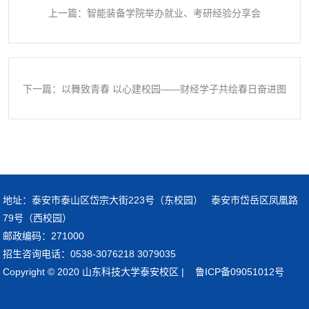
上一篇：智能装备学院举办就业、考研经验分享会
下一篇：以舞致青春 以心建校园——财经学子共绘春日奋进图
景
地址：泰安市泰山区岱宗大街223号（东校园） 泰安市岱岳区凤凰路
79号（西校园）
邮政编码：271000
招生咨询电话：0538-3076218 3079035
Copyright © 2020 山东科技大学泰安校区 | 鲁ICP备09051012号