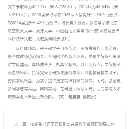
究生录取率为42.11%（96人/228人），2024届为43.84%（96
人/219人）。2026届录取率较2025届大幅提升11.69个百分点，
较2024届提升9.42个百分点，增长势头显著。多名学子被北京
航空航天大学、天津大学、中国石油大学等“双一流”高校及重点
科研院所录取，录取质量同步提升。
这份成绩单，是考研学子日夜苦读、不懈拼搏的汗水结晶，
是全体教师悉心指导、全程陪伴的育人缩影，更是学院多年来深
耕学风建设、厚植成长沃土的真实写照。以此为起点，学院将全
面总结经验，持续完善考研指导服务体系，深化教育教学改革，
夯实学风根基，为学子提供更加精准有效的帮扶。同时，激励更
多同学志存高远、脚踏实地，在研途上续写荣光，助力学院人才
培养事业不断迈上新台阶。
（文：戴晨晨 隋韶正
）
上一篇：校党委书记王君松到公共课教学部调研指导工作