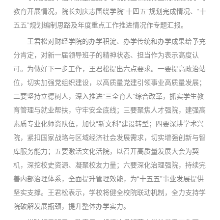
教育开展情况，院长刘庆志围绕学院“十四五”规划完成情况、“十
五五”规划编制思路及年度重点工作推进情况作专题汇报。
王君松对财经学院的办学积淀、办学传统和办学成果给予充
分肯定，对新一届领导班子的精神状态、担当作为表示高度认
可。为做好下一步工作，王君松提出六点要求。一要提高政治站
位，切实加强党组织建设，以高质量党建引领事业高质量发展；
二要坚持立德树人，深入推进“三全育人”综合改革，抓实学生教
育管理与就业帮扶，守牢安全底线；三要聚焦人才强院，建强高
素质专业化师资队伍，加快“新文科”建设转型；四要深耕学术兴
院，紧扣国家战略与区域经济社会发展需求，切实增强创新与智
库服务能力；五要激活文化活院，以召开高质量发展大会为契
机，深挖校史资源、凝聚校友力量；六要深化治理强院，持续完
善内部治理体系，全面提升管理效能，为“十五五”事业发展提供
坚实支撑。王君松表示，学校将健全校院联动机制，全力支持学
院破解发展瓶颈，提升整体办学实力。