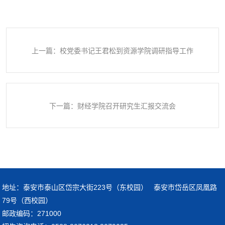
上一篇：校党委书记王君松到资源学院调研指导工作
下一篇：财经学院召开研究生汇报交流会
地址：泰安市泰山区岱宗大街223号（东校园） 泰安市岱岳区凤凰路
79号（西校园）
邮政编码：271000