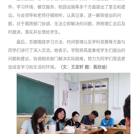
件、学习环境、餐饮服务、校园设施等多个方面提出了意见和建
议。与会领导和老师仔细倾听，认真记录，逐一解答提出的问
题，对于需跨部门协调、无法立即解决的问题，将梳理汇总后及
时跟进，落实并反馈给学生。
最后，苏娜围绕学习方法、时间管理以及学科竞赛等方面与
同学们进行了深入交流。她表示，学院将高度重视学生们提出的
问题和建议，协调相关部门解决实际困难，努力为同学们营造更
加适宜学习和生活的环境。
（
文：王亚轩 图：
高欣迪
）