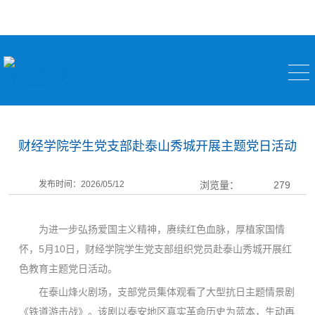
校园快讯
财经学院学生党支部赴泰山秀城开展主题党日活动
发布时间：2026/05/12
浏览量：
279
为进一步弘扬爱国主义精神，赓续红色血脉，厚植家国情
怀，5月10日，财经学院学生党支部组织党员赴泰山秀城开展红
色教育主题党日活动。
在泰山烽火剧场，支部党员集体观看了大型抗日主题情景剧
《铁道游击战》。该剧以泰安地区真实革命历史为蓝本，生动再