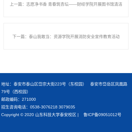
上一篇：志愿净书香 青春筑杏坛——财经学院开展图书馆清洁
志愿实践活动
下一篇：泰山我敢当：资源学院开展消防安全宣传教育活动
地址：泰安市泰山区岱宗大街223号（东校园） 泰安市岱岳区凤凰路
79号（西校园）
邮政编码：271000
招生咨询电话：0538-3076218 3079035
Copyright © 2020 山东科技大学泰安校区 | 鲁ICP备09051012号