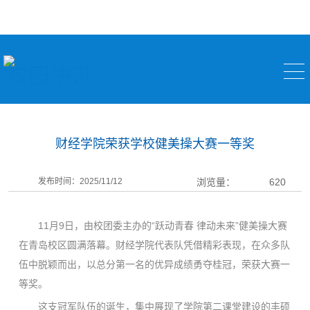
校园快讯
财经学院荣获学校健美操大赛一等奖
发布时间：2025/11/12
浏览量：
620
11月9日，由校团委主办的“跃动青春 律动未来”健美操大赛
在青岛校区圆满落幕。财经学院代表队凭借精彩表现，在众多队
伍中脱颖而出，以总分第一名的优异成绩勇夺桂冠，荣获大赛一
等奖。
这支冠军队伍的诞生，集中展现了学院第二课堂建设的丰硕