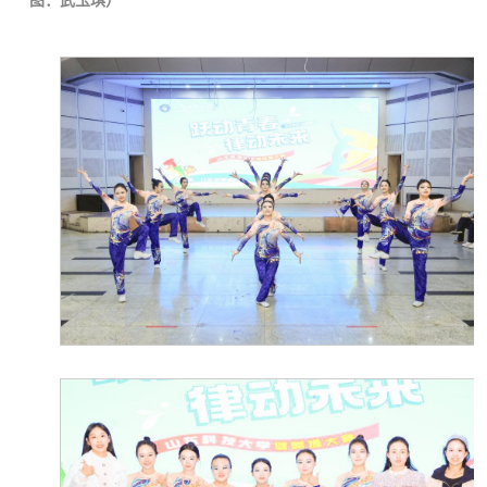
图：武玉琪
）