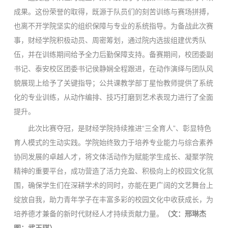
成果。这份荣誉的取得，既源于队员们的刻苦训练与赛场拼搏，
也离不开学院坚实的组织保障与专业的系统指导。为备战此次赛
事，财经学院积极动员、周密筹划，通过院内选拔组建优秀队
伍，并在训练期间给予全力后勤保障支持。备赛期间，校团委副
书记、泰安校区团委书记侯静娴全程跟进，在动作演绎与团队风
貌展现上给予了关键指导；公共课教学部丁星怡教师提供了系统
化的专业训练，从动作编排、技巧打磨到艺术表现力进行了全面
提升。
此次比赛夺冠，是财经学院持续推进“三全育人”、彰显特色
育人模式的生动实践。学院始终致力于培养专业能力与综合素养
协同发展的卓越人才，将文体活动作为赋能学生成长、凝聚学院
精神的重要平台，成功营造了活力充盈、积极向上的校园文化氛
围，确保学生们在深耕学术的同时，亦能在更广阔的文艺舞台上
绽放自我，助力青年学子在丰富多彩的校园文化中收获成长，为
培养德才兼备的新时代财经人才持续贡献力量。
（文：邢琳杰