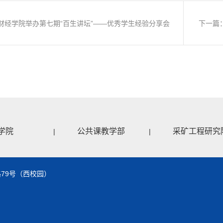
财经学院举办第七期“百生讲坛”——优秀学生经验分享会
下一篇
学院
公共课教学部
采矿工程研究
|
|
79号（西校园）