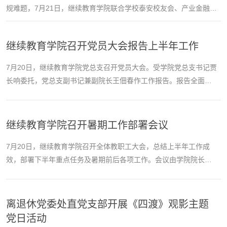
规难题，7月21日，继续教育学院联合学校泰安校友会、产业金融校
友会，成功举办国际市场开拓与财税合规专题校友论坛。泰安校区
党委副书记殷永贵，继续教育学院党总支副书记兼副院长王佃春，
继续教育学院召开党员大会报告上半年工作
校友总会副会长、泰安校友会会长李天忠出席论坛并致辞。论坛由
土建学院泰安校友会执行会长、山东弘建教育董事长刘辉主持，二
7月20日，继续教育学院党总支召开党员大会。受学院党总支书记贾
十余名泰安本地龙头企业校友代表齐聚现场，共话发展...
长响委托，党总支副书记兼副院长王佃春作工作报告。报告全面总
结学院党总支2026年上半年工作成效，剖析问题短板，并安排部署
下半年重点工作任务。针对下一阶段工作，会议指出，学院党总支
将坚持问题导向、目标导向、结果导向有机统一，紧盯学校党委巡
继续教育学院召开暑期工作部署会议
察反馈问题，从严从实抓好整改落实，常态化巩固整改成果；聚力
党建品牌创建，推动党建与业务深度融合，以高质量党...
7月20日，继续教育学院召开全体教职工大会，总结上半年工作成
效，部署下半年重点任务及暑期前后各项工作。会议由学院院长朱
庆豪主持。会上，学院党总支副书记兼副院长王佃春对学院2026年
上半年整体工作开展情况进行全面总结，梳理各项工作亮点与成
效，客观分析当前发展短板与不足，并结合学院年度工作目标，对
离退休党委处直党支部开展《四渡》观影主题
下半年党建、学历教育提质、非学历教育拓展等重点工作进行安排
党日活动
部署。学院副院长庞晖对暑期校园安全、招生宣传、教学保...