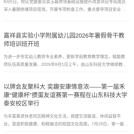
8月5日，校区党委委员袁玉磊带领基础设施提升改造项目专班成员
培养体系的重要组成部分，也是服务终身教育体系建设...
深入暑期修缮项目现场，开展专项检查工作，重点督导项目安全、
变更、质量及进度等关键环节。检查组一行实地查看了各修缮项目
施工现场，详细排查施工安全隐患，重点核查安全防护措施落实情
况；仔细查阅项目变更相关资料，核对变更流程合规性与内容合理
嘉祥县实验小学附属幼儿园2026年暑假骨干教
性；全面检查工程施工质量，对照标准核查施工工艺与材料使用情
师培训班开班
况；同时，对照工期计划，督促施工单位加快推进项目...
为进一步夯实幼儿教师专业素养，更新学前教育教学理念，赋能教
师队伍高质量发展，2026年8月1日上午，由山东科技大学继续教育
学院组织的嘉祥县实验小学附属幼儿园2026年暑假骨干教师培训
班，在山东科技大学幼儿园正式开班。来自嘉祥县实验小学附属幼
以牌会友聚科大 奕趣安康情意浓——第一届禾
儿园的60名园长及骨干教师齐聚泰山脚下，开启为期三天的沉浸式
康“健康杯”掼蛋友谊赛第一赛程在山东科技大学
专业提升研修之旅。山东科技大学继续教育学院党总支书记贾长
泰安校区举行
响、山东科技大学幼儿园园长梁荣芹等出席开班仪式。贾长...
为丰富离退休老同志精神文化生活，搭建交流联谊、休闲益智平
台，营造积极健康、和睦融洽的校园文化氛围，7月29日，第一届禾
康“健康杯”掼蛋友谊赛第一赛程在山东科技大学泰安校区举行。离退