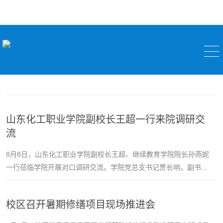
部门动态
山东化工职业学院副校长王超一行来院调研交
流
8月8日，山东化工职业学院副校长王超、继续教育学院院长孙燕妮
一行莅临学院开展对口调研交流。学院党总支书记贾长响，副书记
兼副院长王佃春热情接待来访一行，并开展座谈交流。贾长响对王
超一行的到来表示热烈欢迎。他全面介绍了学校办学特色、发展底
校区召开暑期修缮项目现场推进会
蕴以及学院近年来在学历继续教育、非学历培训、内涵建设、服务
社会等方面的发展成效与工作举措。他指出，继续教育是高校人才