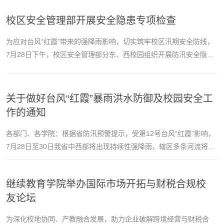
休党委副书记、处长韩子玉，泰安市禾康中医医院院长公红军出席
校区安全管理部开展安全隐患专项检查
开幕式并先后致辞。韩子玉致辞比赛现场获奖选手合影本次掼蛋友
谊赛，以文体活动为载体，融合健康生活理念，旨在丰富广大离退
为应对台风“红霞”带来的强降雨影响，切实筑牢校区汛期安全防线，
休老同志业余文化生活，增进老同志之间的沟通交流...
7月28日下午，校区安全管理部分东、西校园组织开展防汛安全隐患
专项检查。工作人员重点对梳洗河两侧固有建筑、校舍房屋、排水
设施、围墙、户外公用设施及校内在建施工项目等逐项细致深入排
查，对发现的问题隐患逐一现场落实整改，及时消除安全风险，全
关于做好台风“红霞”暴雨洪水防御及校园安全工
力防范暴雨洪涝带来的各类安全隐患。（安全管理部供稿）
作的通知
各部门、各学院：根据省防汛预警提示，受第12号台风“红霞”影响，
7月28日至30日我省中西部将出现持续性强降雨，辖区多条河流将明
显涨水，中小河流存在超警洪水风险，防汛防台风形势严峻复杂。
省委、省政府高度重视，省领导作出专项批示指示，要求从严从实
继续教育学院举办国际市场开拓与财税合规校
做好防范应对工作。为切实筑牢校园安全防线，结合我校留校师生
友论坛
学习科研、东西校区基建施工、东校区梳洗河穿校而过的实际情
况，现就有关工作通知如下：一、提高思想站位，压...
为深化校地协同、产教融合发展，助力企业破解跨境经营与财税合